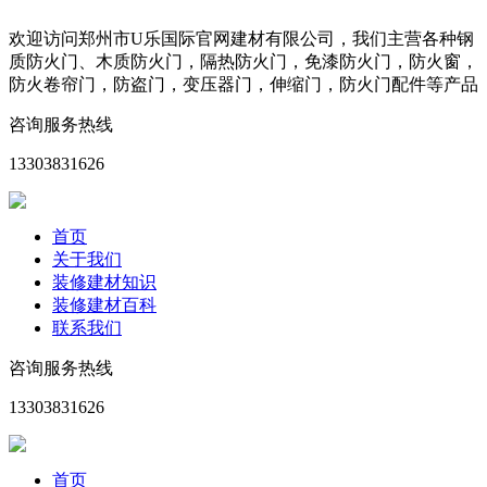
欢迎访问郑州市U乐国际官网建材有限公司，我们主营各种钢
质防火门、木质防火门，隔热防火门，免漆防火门，防火窗，
防火卷帘门，防盗门，变压器门，伸缩门，防火门配件等产品
咨询服务热线
13303831626
首页
关于我们
装修建材知识
装修建材百科
联系我们
咨询服务热线
13303831626
首页