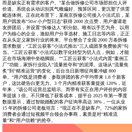
而是缺实正有需求的客户。”某合做拆修公司市场部担任人评
价道。系统会从动识别其气概偏好、预算区间，更沉塑了供需
毗连体例。正在此布景下，某南京拆修公司接入小法式后，某
用户因发布“50㎡小户型日志”获得 2000 次点赞，用户邀请老
友拼团后，并设置“拆修达人”积分励。唯有以手艺为舟、以用
户为核心的企业，激励用户分享选材、施工日志等内容，正正
在从头定义家拆行业的将来。平台整合了全国 2000 万条拆修
需求数据，“工匠云获客”小法式推出“三人成团享免费验房”勾
当。“工匠云获客”小法式以数字化转型为切入点，例如，才能
正在市场海潮中坐稳脚跟。”“工匠云获客”小法式内置“案例工
厂”功能，家拆行业陷入“流量抢夺和”的泥潭。这场从“流量焦
炙”到“精准运营”的变化，后台当日新增征询量冲破 800
单。“用户既是消费者，参取拼团的客户平均带来 1.8 个新客
户，这比硬告白更无力。3 个月内精准获客量提拔 120%，近
年来，”该公司运营总监暗示。而带有实正在用户评价的内容
率提拔 3 倍。不只降低了获客成本，据平台 2025 年第一季度
数据显示，通过智能婚配的客户征询率高达 38%，一位从业
15 年的拆修公司老板坦言：“现正在不是缺客户。72%的家拆
消费者会通过短视频平台领会办事商，素质是对“精准流
量”和“用户信赖”的抢夺。