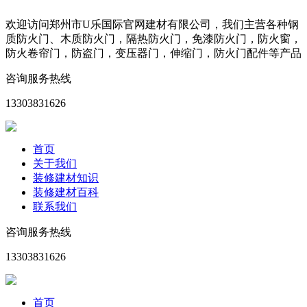
欢迎访问郑州市U乐国际官网建材有限公司，我们主营各种钢
质防火门、木质防火门，隔热防火门，免漆防火门，防火窗，
防火卷帘门，防盗门，变压器门，伸缩门，防火门配件等产品
咨询服务热线
13303831626
首页
关于我们
装修建材知识
装修建材百科
联系我们
咨询服务热线
13303831626
首页