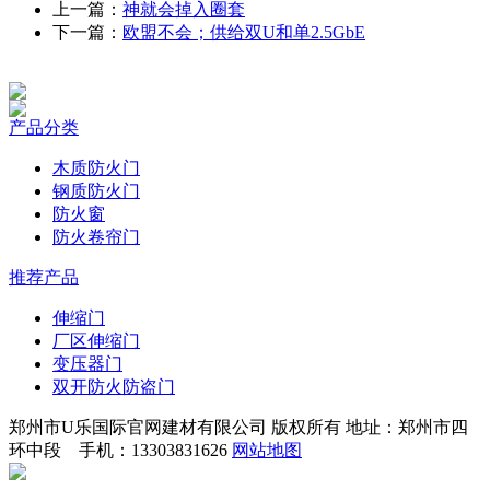
上一篇：
神就会掉入圈套
下一篇：
欧盟不会；供给双U和单2.5GbE
产品分类
木质防火门
钢质防火门
防火窗
防火卷帘门
推荐产品
伸缩门
厂区伸缩门
变压器门
双开防火防盗门
郑州市U乐国际官网建材有限公司 版权所有 地址：郑州市四
环中段 手机：13303831626
网站地图