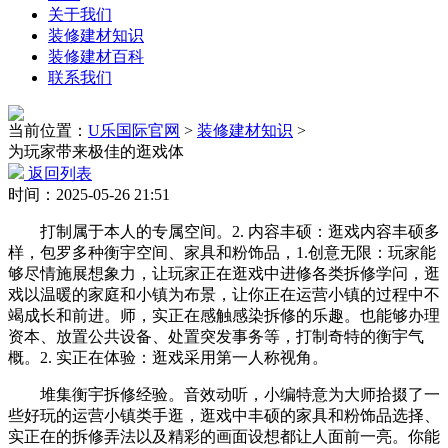
关于我们
装修建材知识
装修建材百科
联系我们
当前位置：
U乐国际官网
>
装修建材知识
>
为玩家带来极佳的逛戏体
返回列表
时间：2025-05-26 21:51
打制属于本人的专属空间。2. 内容丰硕：逛戏内容丰硕多
样，包罗多种衡宇空间、家具和粉饰品，1.创意无限：玩家能
够尽情施展想象力，让玩家正在逛戏中进修各类拆修学问，逛
戏以温暖的家庭和小镇为布景，让你正在运营小镇的过程中不
竭成长和前进。师，实正在感触感染拆修的乐趣。也能够办理
资本、放置公共设备、处置突发事务等，打制奇特的衡宇气
概。2. 实正在体验：逛戏采用第一人称视角。
堆集衡宇拆修经验。音效动听，小编特意为大师拾掇了一
些好玩的运营小镇类手逛，逛戏中丰硕的家具和粉饰品选择、
实正在的拆修弄法以及精彩的画面设想都让人面前一亮。你能