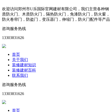
欢迎访问郑州市U乐国际官网建材有限公司，我们主营各种钢
质防火门、木质防火门，隔热防火门，免漆防火门，防火窗，
防火卷帘门，防盗门，变压器门，伸缩门，防火门配件等产品
咨询服务热线
13303831626
首页
关于我们
装修建材知识
装修建材百科
联系我们
咨询服务热线
13303831626
首页