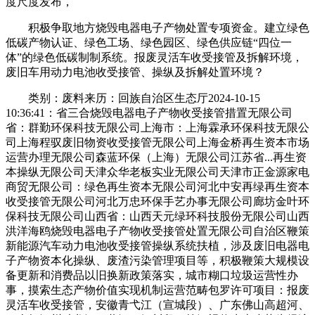
度尺度发布，
积极争取地方烧毁电器电子产物处置专项资金。建立绿色
低碳产物认证、绿色工场、绿色园区、绿色供应链“四位一
体”的绿色低碳制制系统。报废灵活车收受接管及拆解环境，
废旧车用动力电池收受接管、操纵及拆解处置环境？
类别：废料来历：回族自治区生态厅2024-10-15
10:36:41：省三合烧毁电器电子产物收受接管措置无限公司
省：群勤环保科技无限公司上海市：上海霖承环保科技无限公
司上海程驭废旧物资收受接管无限公司上海金桥再生资本市场
运营办理无限公司森蓝环保（上海）无限公司江苏省...再生资
本操纵无限公司天津众华老板实业无限公司天津市正金源家电
商贸无限公司：绿色再生资本无限公司河北中安再绿再生资本
收受接管无限公司河北万忠环保手艺办事无限公司廊坊金叶环
保科技无限公司山西省：山西天元绿环科技股份无限公司山西
洪洋海鸥烧毁电器电子产物收受接管处置无限公司自治区鞭策
新能源汽车动力电池收受接管操纵系统扶植，涉及废旧电器电
子产物资本化操纵、废渣污染管理项目等，积极鞭策大规模设
备更新和消费品以旧换新政策落实，城市糊口垃圾运营性办
事，摸索生态产物价值实现机制运营范畴包罗许可项目：报废
灵活车收受接管，安徽青弋江（宣城段）、广东佛山高超河、