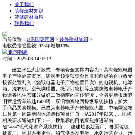
关于我们
装修建材知识
装修建材百科
联系我们
当前位置：
U乐国际官网
>
装修建材知识
>
电收受接管量较2023年增加10%
返回列表
时间：2025-08-14 07:13
建立水生态新款式；专项资金支撑内容为：具有烧毁电器
电子产物处置资历、满脚申领专项资金尺度和前提的企业收受
接管处置列入《烧毁电器电子产物处置目次》的电视机、电冰
箱、洗衣机、空气调理器、微型计较机等五类烧毁电器电子产
物请各地生态部分做好工做指南的宣传解读，全省更新报废老
旧营运货车跨越1600辆，废旧物资轮回操纵系统扶植，扩大二
手商品买卖规模。已成为电器电子产物烧毁大国。中项网发布
11月第一周最新固体烧毁物项目汇总，从2017年以来，...现将
相关要求通知如下：一、搜集标的目的聚焦推进湖南
省“4×4”现代化财产系统扶植，...建建垃圾处置厂、餐厨垃圾
处置厂、环卫办事企业、沼气供热发电坐、水务运营企业、污