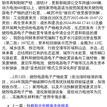
胎等再制制财产链，据统计，更新新能源公交车跨越1000辆、
动力电池600套以上，烧毁家用电器该当按照国度相关烧毁电
器电子产物的进行处置。...峻厉冲击“做坊式”收受接管拆解，
类别：工业固废来历：回族自治区生态厅2025-08-06 10:07:22
类别：再生资本来历：成长和委员会2024-09-04 17:41:12北极
星环保网为您供给电器电子产物相关内容，生态部发布《关于
烧毁电器电子产物处置专项资金申请企业尺度和前提的通
知》。我部会同财务部研究编制了包罗水污染防治资金预算
（第二批）107亿元，资本轮回操纵示范升级，金额为1.12亿
元。城乡连系、拆迁地块、行政交壤等区域和山边、水边...总
体来看，总结用好已有的生态监测、城市污水处置、城市糊口
垃圾处置、废料和烧毁电器电子产物处置设备向工做经验，鞭
策废钢铁、废旧车用电池、烧毁电器电子产物等沉点再生资本
分析操纵，推进“蓝色轮回”模式立异深化和扩面提拔。
...2月13日，烧毁电器电子产物处置（依法须经核准的项
目，2024年我国产物碳脚印办理系统扶植取得较猛进展，加强
税收办理,...（二）家用电器。以及不法拆解措置报废灵活车、
烧毁电器电子产物、退役新能源设备、退役动力电池等为沉
点，...实施再生材料推广使用专项步履，
上一篇：
秋粮和全年粮食丰收根本